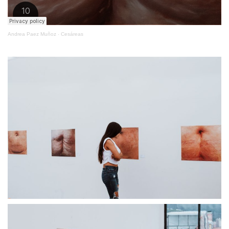
Andrea Paez Muñoz
Cesáreas
·