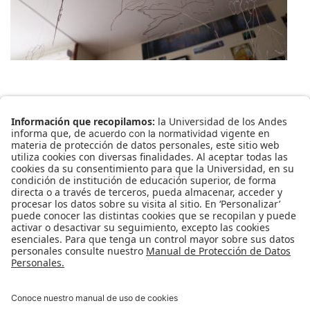
TAGS:
Caprichos caleidoscópicos
1