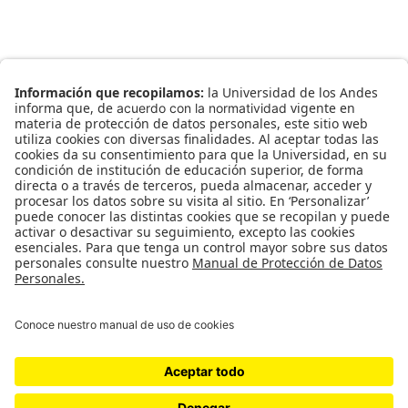
TAGS:
Caprichos caleidoscópicos
0